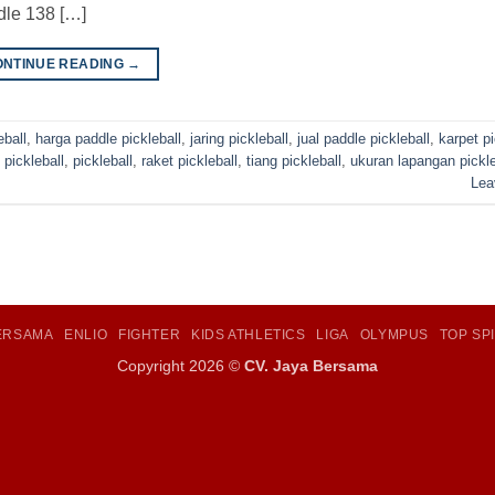
le 138 […]
ONTINUE READING
→
eball
,
harga paddle pickleball
,
jaring pickleball
,
jual paddle pickleball
,
karpet pi
pickleball
,
pickleball
,
raket pickleball
,
tiang pickleball
,
ukuran lapangan pickle
Lea
BERSAMA
ENLIO
FIGHTER
KIDS ATHLETICS
LIGA
OLYMPUS
TOP SP
Copyright 2026 ©
CV. Jaya Bersama