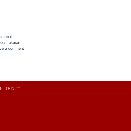
ckleball
,
ball
,
ukuran
ve a comment
IN
TRINITY