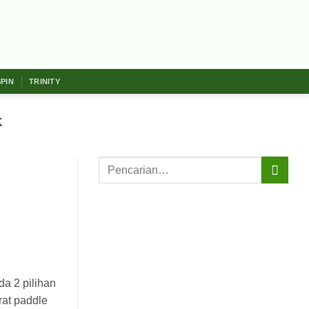
SPIN
TRINITY
K
da 2 pilihan
rat paddle