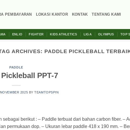
RA PEMBAYARAN
LOKASI KANTOR
KONTAK
TENTANG KAMI
AMA
ENLIO
FIGHTER
KIDS ATHLETICS
LIGA
OLYMPUS
TOP 
TAG ARCHIVES:
PADDLE PICKLEBALL TERBAI
PADDLE
Pickleball PPT-7
 NOVEMBER 2025
BY
TEAMTOPSPIN
sebagai berikut : – Paddle terbuat dari bahan carbon fiber. – A
lan permukaan dop. – Ukuran lebar paddle 418 x 190 mm. – Be