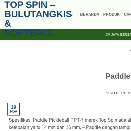
TOP SPIN –
Skip
to
BULUTANGKIS
BERANDA
PRODUK
CA
content
&
SOFTBALL
CV JAYA BERS
Paddle 
POSTED ON
19
19
Nov
Spesifikasi Paddle Pickleball PPT-7 merek Top Spin adalah 
ketebalan yaitu 14 mm dan 16 mm. – Paddle dengan tampi