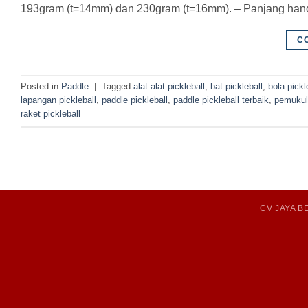
193gram (t=14mm) dan 230gram (t=16mm). – Panjang hand
C
Posted in
Paddle
|
Tagged
alat alat pickleball
,
bat pickleball
,
bola pickl
lapangan pickleball
,
paddle pickleball
,
paddle pickleball terbaik
,
pemukul 
raket pickleball
CV JAYA 