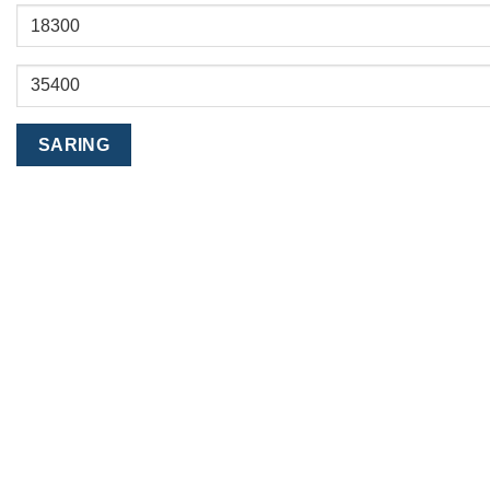
Harga
terendah
Harga
tertinggi
SARING