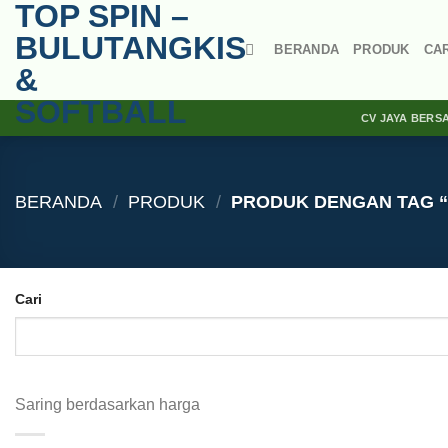
TOP SPIN –
Skip
to
BULUTANGKIS
BERANDA
PRODUK
CA
content
&
SOFTBALL
CV JAYA BERS
BERANDA
/
PRODUK
/
PRODUK DENGAN TAG “
Cari
Saring berdasarkan harga