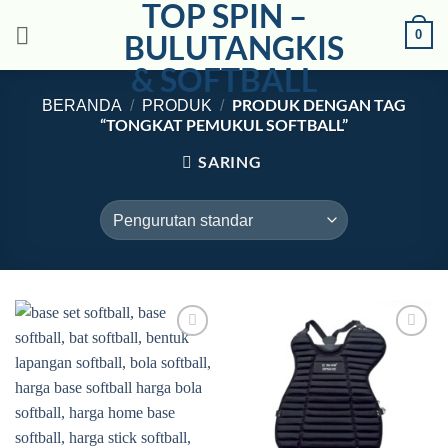
TOP SPIN –
Skip
0
to
BULUTANGKIS
content
& SOFTBALL
PRODUK DENGAN TAG
BERANDA
/
PRODUK
/
“TONGKAT PEMUKUL SOFTBALL”
SARING
Add to
Add to
wishlist
wishlist