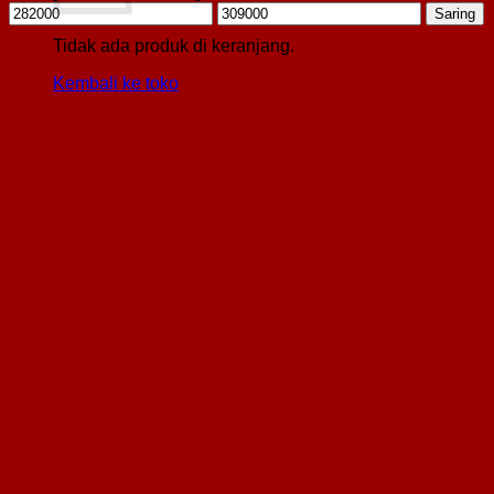
Harga
Harga
Saring
terendah
tertinggi
Tidak ada produk di keranjang.
Kembali ke toko