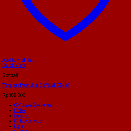
Add to wishlist
Quick View
Softball
Tongkat Pemukul Softball SB-34
Rp
309.000
CV Jaya Bersama
Enlio
Fighter
Kids Athletics
Liga