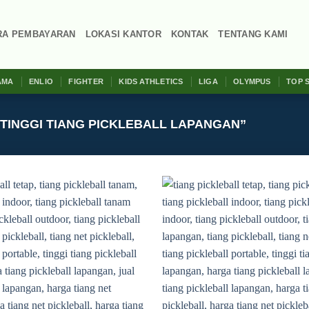
RA PEMBAYARAN
LOKASI KANTOR
KONTAK
TENTANG KAMI
AMA
ENLIO
FIGHTER
KIDS ATHLETICS
LIGA
OLYMPUS
TOP 
TINGGI TIANG PICKLEBALL LAPANGAN”
Add to
wishlist