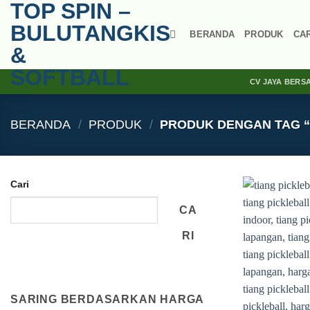
TOP SPIN –
Skip
to
BULUTANGKIS
BERANDA
PRODUK
CA
content
&
SOFTBALL
CV JAYA BERS
BERANDA
/
PRODUK
/
PRODUK DENGAN TAG “
Cari
CA
RI
SARING BERDASARKAN HARGA