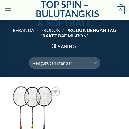
TOP SPIN –
Skip
0
to
BULUTANGKIS
content
& SOFTBALL
BERANDA
/
PRODUK
/
PRODUK DENGAN TAG
“RAKET BADMINTON”
SARING
Add to
wishlist