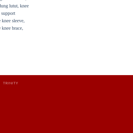
N
TRINITY