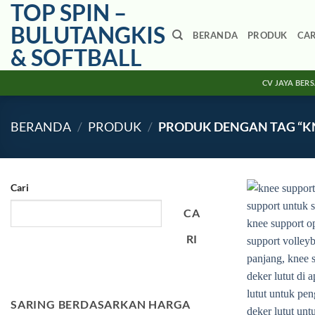
TOP SPIN –
Skip
to
BULUTANGKIS
BERANDA
PRODUK
CA
content
& SOFTBALL
CV JAYA BER
BERANDA
/
PRODUK
/
PRODUK DENGAN TAG “KN
Cari
CA
RI
SARING BERDASARKAN HARGA