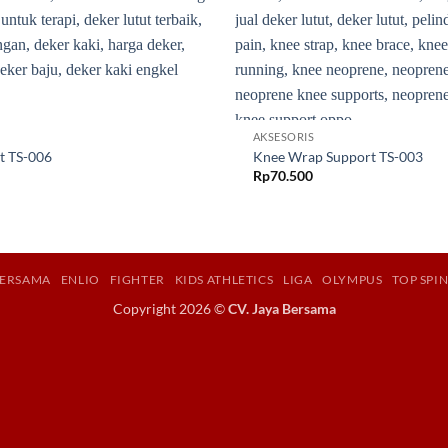
AKSESORIS
t TS-006
Knee Wrap Support TS-003
Rp
70.500
BERSAMA
ENLIO
FIGHTER
KIDS ATHLETICS
LIGA
OLYMPUS
TOP SPI
Copyright 2026 ©
CV. Jaya Bersama