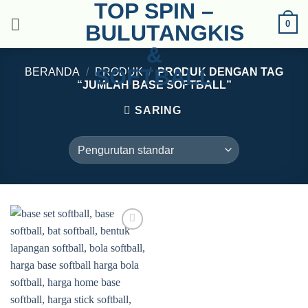
TOP SPIN –
Skip
0
to
BULUTANGKIS
content
&
SOFTBALL
BERANDA
/
PRODUK
/
PRODUK DENGAN TAG
“JUMLAH BASE SOFTBALL”
SARING
Add to
wishlist