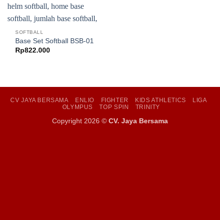
SOFTBALL
Base Set Softball BSB-01
Rp
822.000
CV JAYA BERSAMA
ENLIO
FIGHTER
KIDS ATHLETICS
LIGA
OLYMPUS
TOP SPIN
TRINITY
Copyright 2026 ©
CV. Jaya Bersama