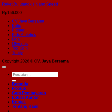
Raket Bulutangkis Nano Speed
Rp
156.000
CV Jaya Bersama
Enlio
Fighter
Kids Athletics
Liga
Olympus
Top Spin
Trinity
Copyright 2026 ©
CV. Jaya Bersama
Pencarian
untuk:
Beranda
Produk
Cara Pembayaran
Lokasi Kantor
Kontak
Tentang Kami