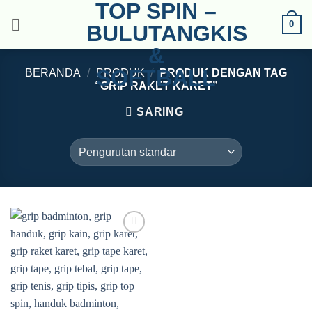
TOP SPIN –
Skip
0
to
BULUTANGKIS
content
&
SOFTBALL
BERANDA
/
PRODUK
/
PRODUK DENGAN TAG
“GRIP RAKET KARET”
SARING
Add to
wishlist