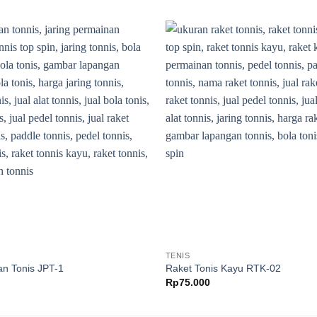
Add to
wishlist
TENIS
an Tonis JPT-1
Raket Tonis Kayu RTK-02
Rp
75.000