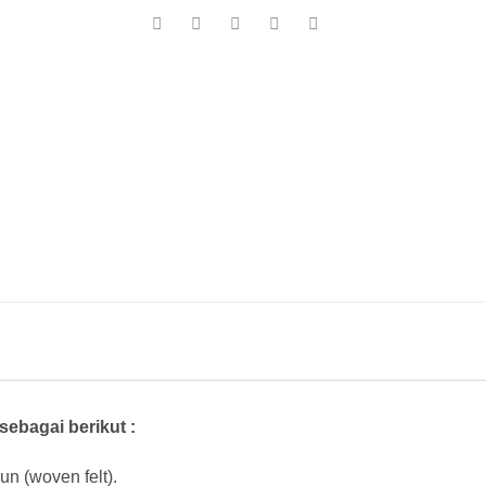
sebagai berikut :
un (woven felt).