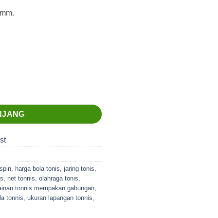
 mm.
NJANG
st
 spin
,
harga bola tonis
,
jaring tonis
,
is
,
net tonnis
,
olahraga tonis
,
inan tonnis merupakan gabungan
,
la tonnis
,
ukuran lapangan tonnis
,