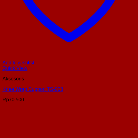
Add to wishlist
Quick View
Aksesoris
Knee Wrap Support TS-003
Rp
70.500