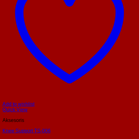
Add to wishlist
Quick View
Aksesoris
Knee Support TS-006