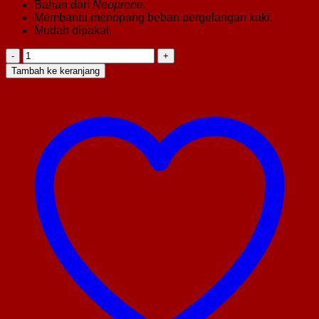
Bahan dari
Neoprene.
Membantu menopang beban pergelangan kaki.
Mudah dipakai.
Kuantitas
Ankle
Tambah ke keranjang
Support
TS-
007