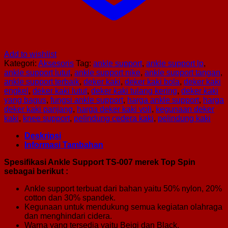
Add to wishlist
Kategori:
Aksesoris
Tag:
ankle support
,
ankle support lp
,
ankle support lutut
,
ankle support nike
,
ankle support tangan
,
ankle support terbaik
,
deker kaki
,
deker kaki bola
,
deker kaki
engkel
,
deker kaki lutut
,
deker kaki tulang kering
,
deker kaki
yang bagus
,
fungsi ankle support
,
harga ankle support
,
harga
deker kaki panjang
,
harga deker kaki voli
,
kegunaan deker
kaki
,
knee support
,
pelindung cedera kaki
,
pelindung kaki
Deskripsi
Informasi Tambahan
Spesifikasi Ankle Support TS-007 merek Top Spin
sebagai berikut :
Ankle support terbuat dari bahan yaitu 50% nylon, 20%
cotton dan 30% spandek.
Kegunaan untuk mendukung semua kegiatan olahraga
dan menghindari cidera.
Warna yang tersedia yaitu Beigi dan Black.