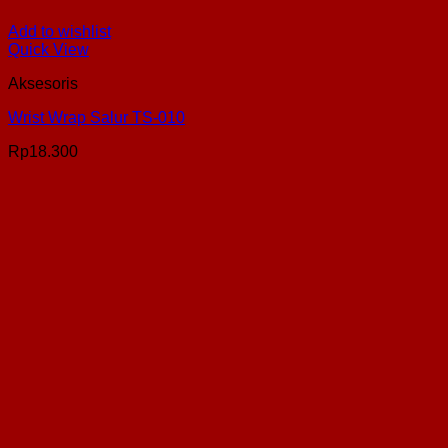
Add to wishlist
Quick View
Aksesoris
Wrist Wrap Salur TS-010
Rp
18.300