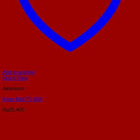
Add to wishlist
Quick View
Aksesoris
Knee Belt TS-008
Rp
35.400