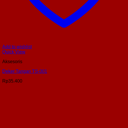
Add to wishlist
Quick View
Aksesoris
Deker Tangan TS-001
Rp
35.400