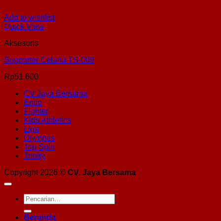
Add to wishlist
Quick View
Aksesoris
Supporter Celana TS-009
Rp
51.600
CV Jaya Bersama
Enlio
Fighter
Kids Athletics
Liga
Olympus
Top Spin
Trinity
Copyright 2026 ©
CV. Jaya Bersama
Pencarian
untuk:
Beranda